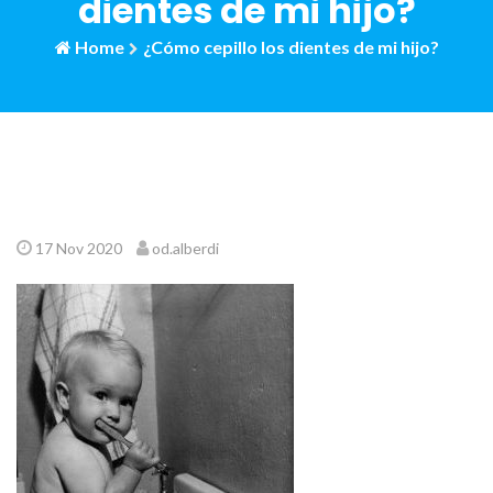
dientes de mi hijo?
Home
¿Cómo cepillo los dientes de mi hijo?
17 Nov 2020
od.alberdi