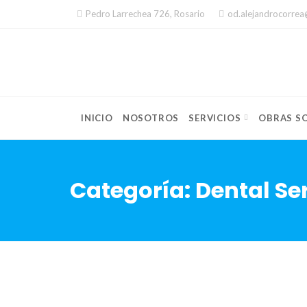
Skip
Pedro Larrechea 726, Rosario
od.alejandrocorre
to
content
INICIO
NOSOTROS
SERVICIOS
OBRAS SO
Categoría:
Dental Se