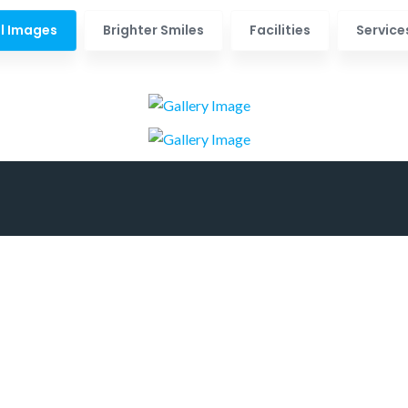
ll Images
Brighter Smiles
Facilities
Service