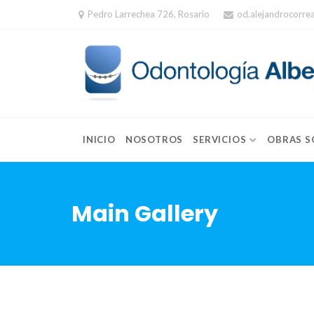
Skip
Pedro Larrechea 726, Rosario
od.alejandrocorr
to
content
INICIO
NOSOTROS
SERVICIOS
OBRAS S
Main Gallery