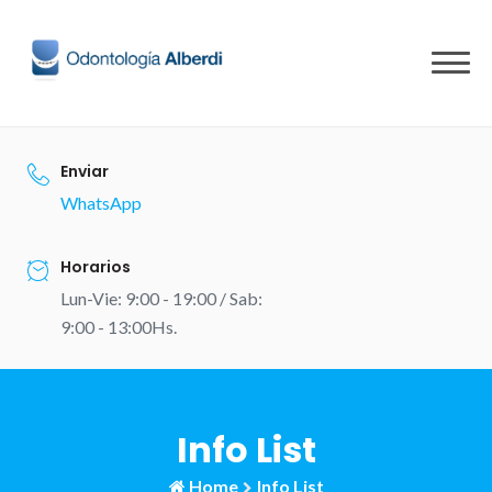
Skip
to
content
Enviar
WhatsApp
Horarios
Lun-Vie: 9:00 - 19:00 / Sab:
9:00 - 13:00Hs.
Info List
Home
Info List