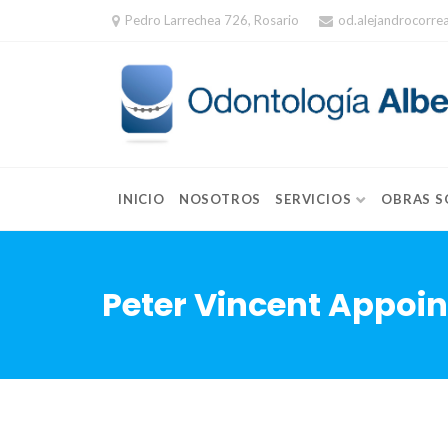
Skip
Pedro Larrechea 726, Rosario
od.alejandrocorr
to
content
INICIO
NOSOTROS
SERVICIOS
OBRAS S
Peter Vincent Appoi