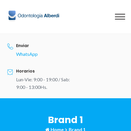
Skip
to
content
Enviar
WhatsApp
Horarios
Lun-Vie: 9:00 - 19:00 / Sab:
9:00 - 13:00Hs.
Brand 1
Home
Brand 1