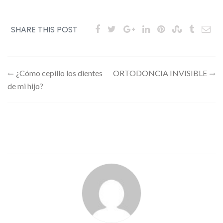
SHARE THIS POST
Navegación
¿Cómo cepillo los dientes
ORTODONCIA INVISIBLE
de mi hijo?
de
entradas