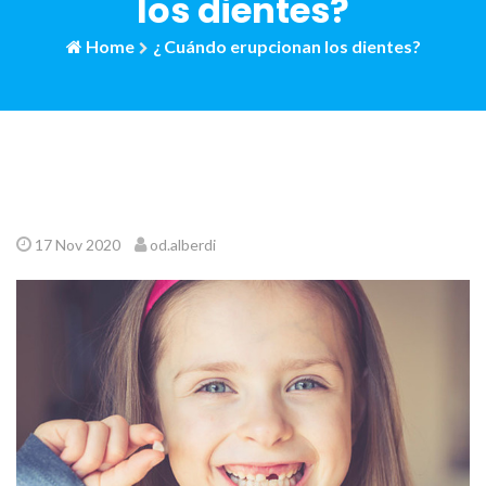
los dientes?
Home
¿ Cuándo erupcionan los dientes?
17 Nov 2020
od.alberdi