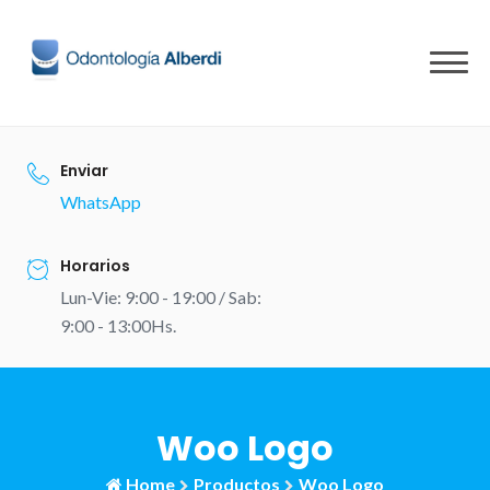
Skip
to
content
Enviar
WhatsApp
Horarios
Lun-Vie: 9:00 - 19:00 / Sab:
9:00 - 13:00Hs.
Woo Logo
Home
Productos
Woo Logo